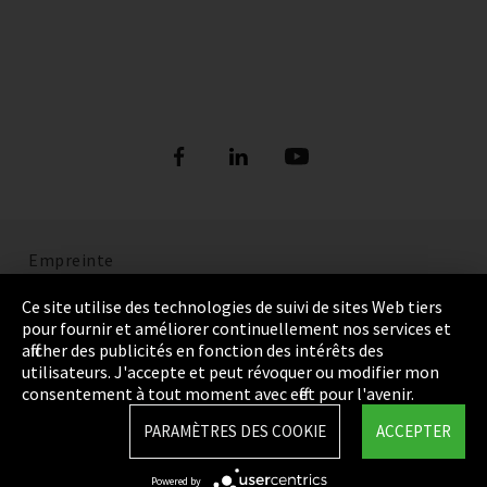
Empreinte
Politique de confidentialité
Ce site utilise des technologies de suivi de sites Web tiers
pour fournir et améliorer continuellement nos services et
Cookie Settings
afficher des publicités en fonction des intérêts des
utilisateurs. J'accepte et peut révoquer ou modifier mon
Termes et Conditions
consentement à tout moment avec effet pour l'avenir.
Plan du site
PARAMÈTRES DES COOKIE
ACCEPTER
Integrity Line
Powered by