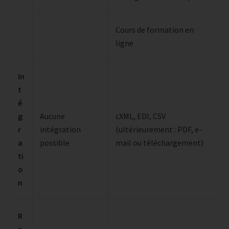
Cours de formation en
ligne
In
t
é
g
Aucune
cXML, EDI, CSV
r
intégration
(ultérieurement : PDF, e-
a
possible
mail ou téléchargement)
ti
o
n
R
e