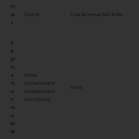
Fr
ai
Gratuit
Frais de réseau SAP Ariba
s
A
p
pl
ic
a
Inclus
ti
(actuellement
Inclus
o
utilisable sans
n
restrictions)
m
o
bi
le