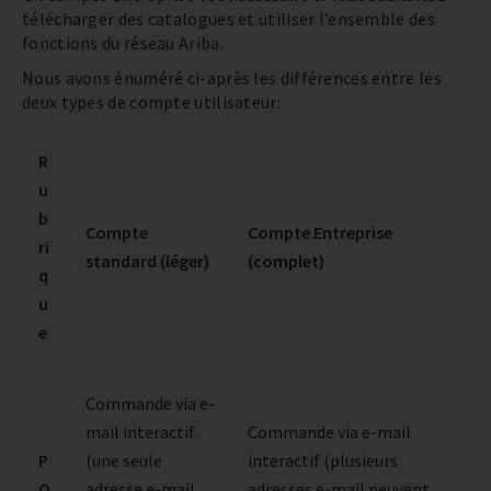
télécharger des catalogues et utiliser l’ensemble des
fonctions du réseau Ariba.
Nous avons énuméré ci-après les différences entre les
deux types de compte utilisateur:
R
u
b
Compte
Compte Entreprise
ri
standard (léger)
(complet)
q
u
e
Commande via e-
mail interactif
Commande via e-mail
P
(une seule
interactif (plusieurs
O
adresse e-mail
adresses e-mail peuvent