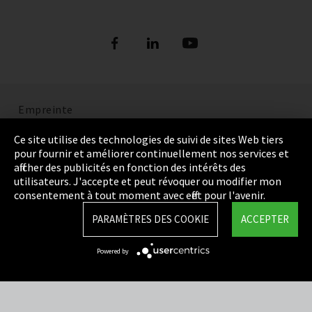
Empreinte
Politique de confidentialité
Ce site utilise des technologies de suivi de sites Web tiers
pour fournir et améliorer continuellement nos services et
Cookie Settings
afficher des publicités en fonction des intérêts des
utilisateurs. J'accepte et peut révoquer ou modifier mon
Termes et Conditions
consentement à tout moment avec effet pour l'avenir.
Plan du site
PARAMÈTRES DES COOKIE
ACCEPTER
Integrity Line
Powered by
EmpCo directives