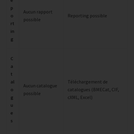
p
Aucun rapport
o
Reporting possible
possible
rt
in
g
C
a
t
al
Téléchargement de
Aucun catalogue
o
catalogues (BMECat, CIF,
possible
g
cXML, Excel)
u
e
s