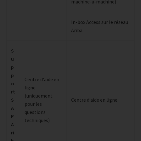
machine-à-machine)
In-box Access sur le réseau
Ariba
S
u
p
p
Centre d'aide en
o
ligne
rt
(uniquement
S
Centre d’aide en ligne
pour les
A
questions
P
techniques)
A
ri
b