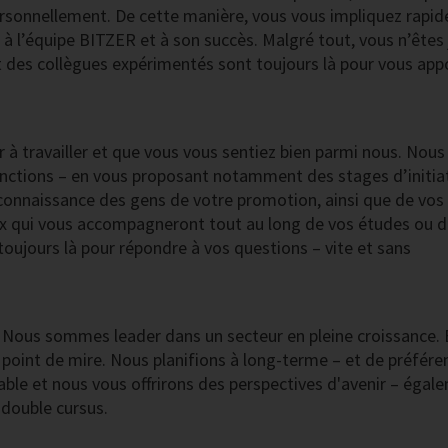
ersonnellement. De cette manière, vous vous impliquez rapi
t à l’équipe BITZER et à son succès. Malgré tout, vous n’êtes
 des collègues expérimentés sont toujours là pour vous app
ir à travailler et que vous vous sentiez bien parmi nous. Nous
 fonctions – en vous proposant notamment des stages d’initia
connaissance des gens de votre promotion, ainsi que de vos
ux qui vous accompagneront tout au long de vos études ou d
oujours là pour répondre à vos questions – vite et sans
r. Nous sommes leader dans un secteur en pleine croissance. 
e point de mire. Nous planifions à long-terme – et de préfére
ble et nous vous offrirons des perspectives d'avenir – égal
 double cursus.