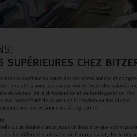
NS:
S SUPÉRIEURES CHEZ BITZE
roissance continue au cours des dernières années et compte 
asard – nous le savons sans aucun doute. Seuls des salariés m
e du secteur de la climatisation et de la réfrigération. Par
en leur permettant de suivre une formation ou des études
s perspectives professionnelles à long-terme.
le
lle ou un double cursus, nous veillons à ce que votre parco
idée des différentes divisions de l’entreprise et, dès le dépar