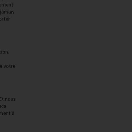
dement
 jamais
orter
tion.
e votre
Et nous
nce
ement à