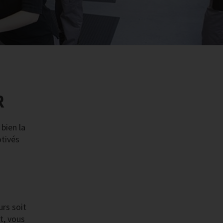
R
bien la
otivés
urs soit
t, vous