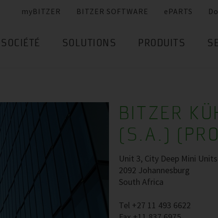
myBITZER
BITZER SOFTWARE
ePARTS
Do
SOCIÉTÉ
SOLUTIONS
PRODUITS
S
BITZER K
(S.A.) (PR
Unit 3, City Deep Mini Unit
2092 Johannesburg
South Africa
Tel +27 11 493 6622
Fax +11 837 6975