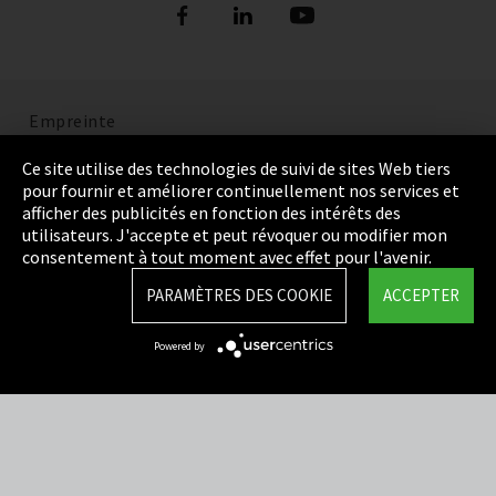
Empreinte
Politique de confidentialité
Ce site utilise des technologies de suivi de sites Web tiers
pour fournir et améliorer continuellement nos services et
Cookie Settings
afficher des publicités en fonction des intérêts des
utilisateurs. J'accepte et peut révoquer ou modifier mon
Termes et Conditions
consentement à tout moment avec effet pour l'avenir.
Plan du site
PARAMÈTRES DES COOKIE
ACCEPTER
Integrity Line
Powered by
EmpCo directives