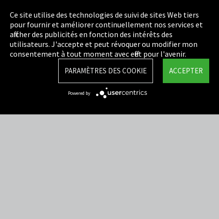
Empreinte
Ce site utilise des technologies de suivi de sites Web tiers
pour fournir et améliorer continuellement nos services et
Politique de confidentialité
afficher des publicités en fonction des intérêts des
utilisateurs. J'accepte et peut révoquer ou modifier mon
Cookie Settings
consentement à tout moment avec effet pour l'avenir.
Termes et Conditions
PARAMÈTRES DES COOKIE
ACCEPTER
Plan du site
Powered by
Integrity Line