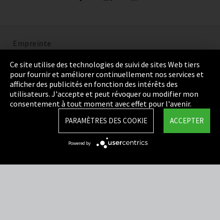
Empreinte
Politique de confidentialité
Ce site utilise des technologies de suivi de sites Web tiers
pour fournir et améliorer continuellement nos services et
Cookie Settings
afficher des publicités en fonction des intérêts des
utilisateurs. J'accepte et peut révoquer ou modifier mon
Termes et Conditions
consentement à tout moment avec effet pour l'avenir.
Plan du site
PARAMÈTRES DES COOKIE
ACCEPTER
Integrity Line
Powered by
EmpCo directives