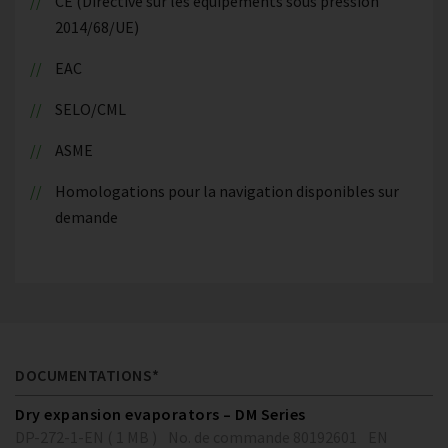
CE (Directive sur les équipements sous pression
2014/68/UE)
EAC
SELO/CML
ASME
Homologations pour la navigation disponibles sur
demande
DOCUMENTATIONS*
Dry expansion evaporators – DM Series
DP-272-1-EN ( 1 MB )
No. de commande 80192601
EN