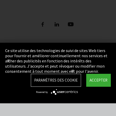
Empreinte
Ce site utilise des technologies de suivi de sites Web tiers
pour fournir et améliorer continuellement nos services et
Politique de confidentialité
afficher des publicités en fonction des intérêts des
utilisateurs. J'accepte et peut révoquer ou modifier mon
Cookie Settings
consentement à tout moment avec effet pour l'avenir.
Termes et Conditions
PARAMÈTRES DES COOKIE
ACCEPTER
Plan du site
Powered by
Integrity Line