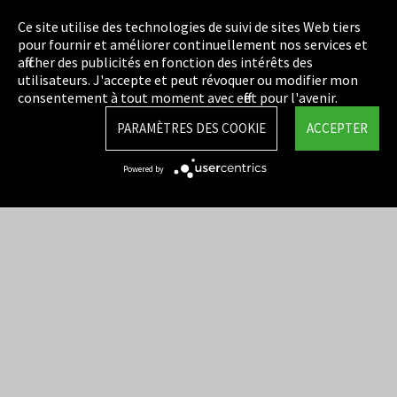
Politique de confidentialité
Ce site utilise des technologies de suivi de sites Web tiers
pour fournir et améliorer continuellement nos services et
Cookie Settings
afficher des publicités en fonction des intérêts des
utilisateurs. J'accepte et peut révoquer ou modifier mon
Termes et Conditions
consentement à tout moment avec effet pour l'avenir.
Plan du site
PARAMÈTRES DES COOKIE
ACCEPTER
Integrity Line
Powered by
EmpCo directives