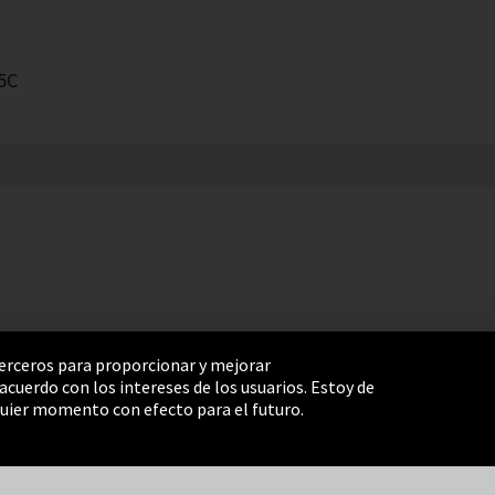
5C
 terceros para proporcionar y mejorar
cuerdo con los intereses de los usuarios. Estoy de
e Settings
Términos y Condiciones
Mapa del sitio
uier momento con efecto para el futuro.