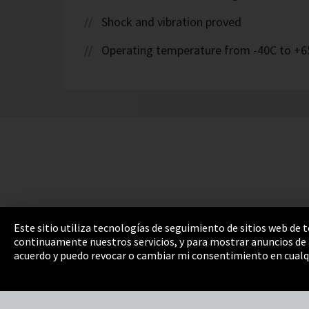
Shock and vibration proved
Operating temperature from -40C to +6
Este sitio utiliza tecnologías de seguimiento de sitios web de
continuamente nuestros servicios, y para mostrar anuncios de a
Pie de imprenta
Política de privacidad
Cooki
acuerdo y puedo revocar o cambiar mi consentimiento en cualq
Integrity Line