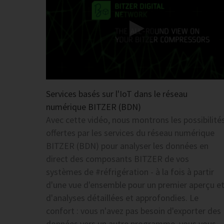
Services basés sur l'IoT dans le réseau
numérique BITZER (BDN)
Avec cette vidéo, nous montrons les possibilité
offertes par les services du réseau numérique
BITZER (BDN) pour analyser les données en
direct des composants BITZER de vos
systèmes de #réfrigération - à la fois à partir
d'une vue d'ensemble pour un premier aperçu e
d'analyses détaillées et approfondies. Le
confort : vous n'avez pas besoin d'exporter des
données vers un autre programme, vous vous