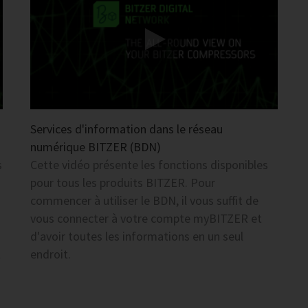
Services d'information dans le réseau
numérique BITZER (BDN)
s
Cette vidéo présente les fonctions disponibles
pour tous les produits BITZER. Pour
commencer à utiliser le BDN, il vous suffit de
vous connecter à votre compte myBITZER et
d'avoir toutes les informations en un seul
t
endroit.