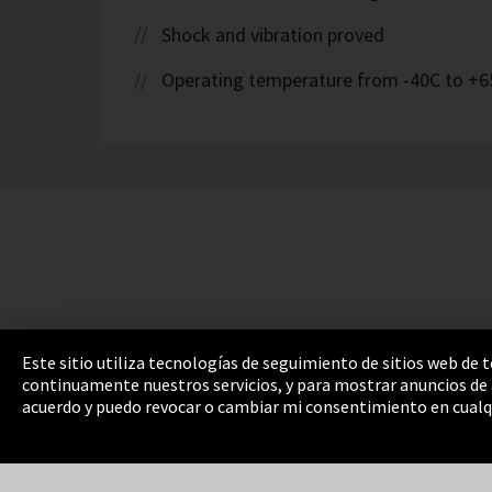
Shock and vibration proved
Operating temperature from -40C to +6
Este sitio utiliza tecnologías de seguimiento de sitios web de
continuamente nuestros servicios, y para mostrar anuncios de a
Pie de imprenta
Política de privacidad
Cooki
acuerdo y puedo revocar o cambiar mi consentimiento en cualq
Integrity Line