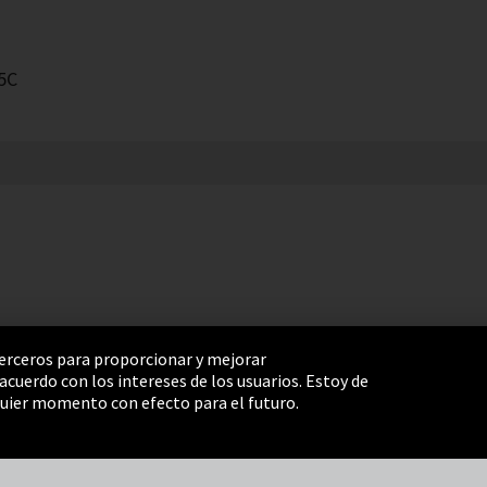
5C
 terceros para proporcionar y mejorar
cuerdo con los intereses de los usuarios. Estoy de
e Settings
Términos y Condiciones
Mapa del sitio
uier momento con efecto para el futuro.