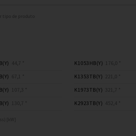
r tipo de produto
B(Y)
44,7 *
K1053HB(Y)
176,0 *
B(Y)
67,1 *
K1353TB(Y)
221,0 *
B(Y)
107,3 *
K1973TB(Y)
321,7 *
B(Y)
130,7 *
K2923TB(Y)
452,4 *
ss) [kW]