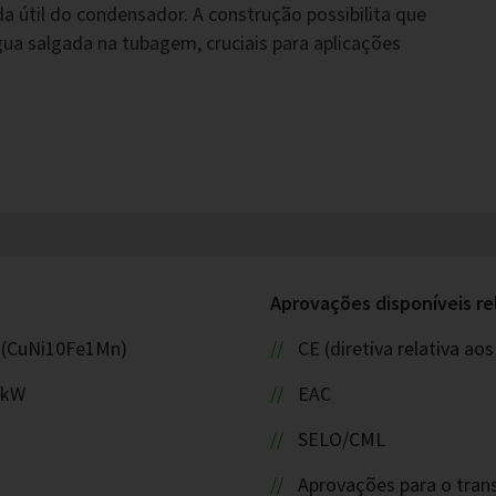
 útil do condensador. A construção possibilita que
ua salgada na tubagem, cruciais para aplicações
Aprovações disponíveis re
0 (CuNi10Fe1Mn)
CE (diretiva relativa a
 kW
EAC
SELO/CML
Aprovações para o tran