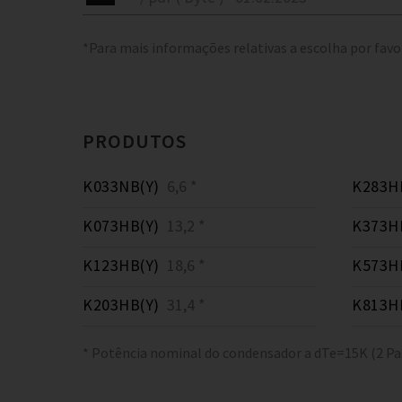
*Para mais informações relativas a escolha por favo
PRODUTOS
K033NB(Y)
6,6 *
K283H
K073HB(Y)
13,2 *
K373H
K123HB(Y)
18,6 *
K573H
K203HB(Y)
31,4 *
K813H
* Potência nominal do condensador a dTe=15K (2 Pa