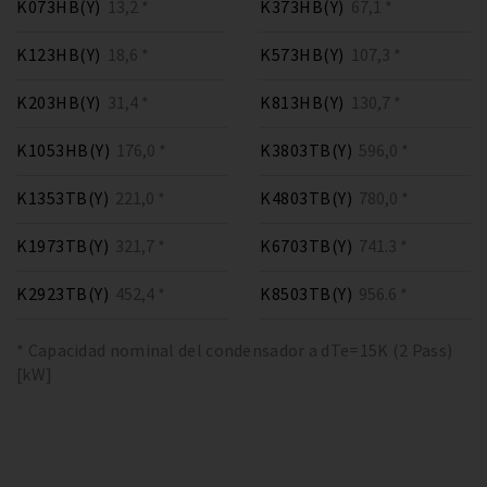
K073HB(Y)
13,2 *
K373HB(Y)
67,1 *
K123HB(Y)
18,6 *
K573HB(Y)
107,3 *
K203HB(Y)
31,4 *
K813HB(Y)
130,7 *
K1053HB(Y)
176,0 *
K3803TB(Y)
596,0 *
K1353TB(Y)
221,0 *
K4803TB(Y)
780,0 *
K1973TB(Y)
321,7 *
K6703TB(Y)
741.3 *
K2923TB(Y)
452,4 *
K8503TB(Y)
956.6 *
* Capacidad nominal del condensador a dTe=15K (2 Pass)
[kW]