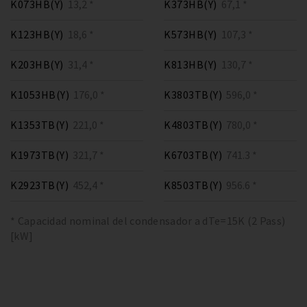
K073HB(Y)
13,2 *
K373HB(Y)
67,1 *
K123HB(Y)
18,6 *
K573HB(Y)
107,3 *
K203HB(Y)
31,4 *
K813HB(Y)
130,7 *
K1053HB(Y)
176,0 *
K3803TB(Y)
596,0 *
K1353TB(Y)
221,0 *
K4803TB(Y)
780,0 *
K1973TB(Y)
321,7 *
K6703TB(Y)
741.3 *
K2923TB(Y)
452,4 *
K8503TB(Y)
956.6 *
* Capacidad nominal del condensador a dTe=15K (2 Pass)
[kW]