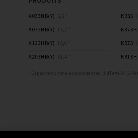
PRODUITS
K033NB(Y)
6,6 *
K283H
K073HB(Y)
13,2 *
K373H
K123HB(Y)
18,6 *
K573H
K203HB(Y)
31,4 *
K813H
* Capacité nominale du condenseur à dTe=15K (2 Pas