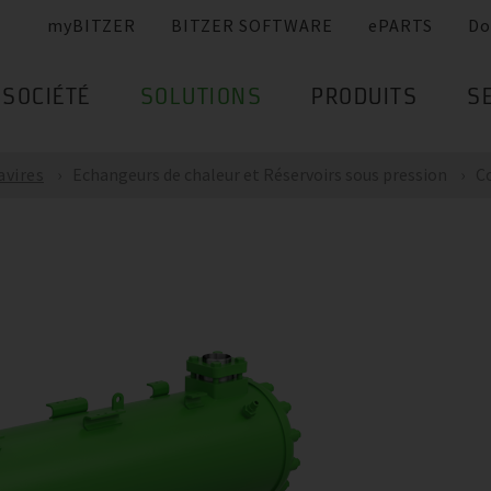
myBITZER
BITZER SOFTWARE
ePARTS
Do
SOCIÉTÉ
SOLUTIONS
PRODUITS
S
avires
Echangeurs de chaleur et Réservoirs sous pression
Co