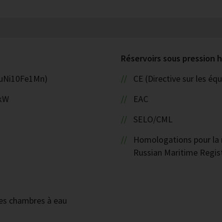
Réservoirs sous pression
(CuNi10Fe1Mn)
CE (Directive sur les é
 kW
EAC
SELO/CML
Homologations pour la n
Russian Maritime Regist
des chambres à eau