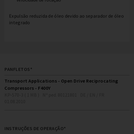
Expulsão reduzida de óleo devido ao separador de óleo
integrado
PANFLETOS*
Transport Applications - Open Drive Reciprocating
Compressors - F400Y
KP-570-3 ( 1 MB )
Nº ped. 80121801
DE / EN / FR
01.08.2010
INSTRUÇÕES DE OPERAÇÃO*