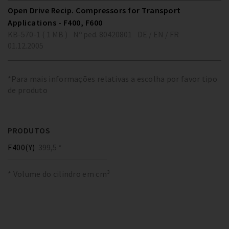
Open Drive Recip. Compressors for Transport
Applications - F400, F600
KB-570-1 ( 1 MB )
Nº ped. 80420801
DE / EN / FR
01.12.2005
*Para mais informações relativas a escolha por favor tipo
de produto
PRODUTOS
F400(Y)
399,5 *
* Volume do cilindro em cm³