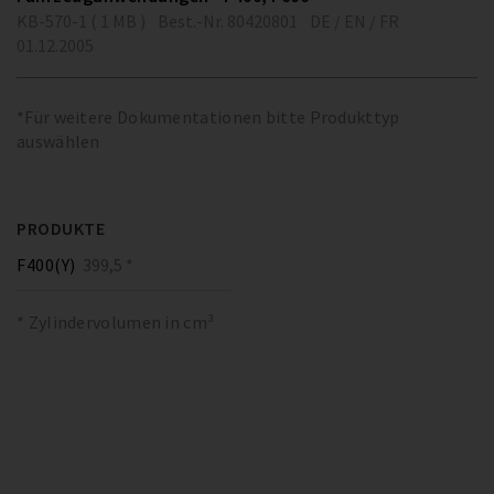
KB-570-1 ( 1 MB )
Best.-Nr. 80420801
DE / EN / FR
01.12.2005
*Für weitere Dokumentationen bitte Produkttyp
auswählen
PRODUKTE
F400(Y)
399,5 *
* Zylindervolumen in cm³