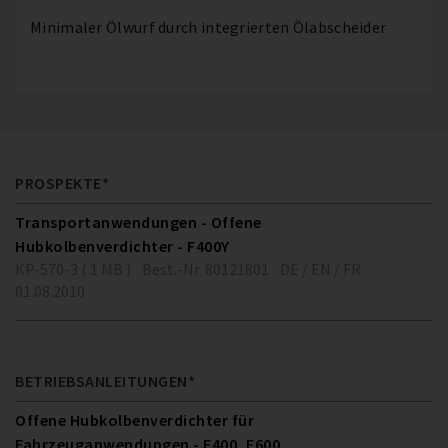
Minimaler Ölwurf durch integrierten Ölabscheider
PROSPEKTE*
Transportanwendungen - Offene
Hubkolbenverdichter - F400Y
KP-570-3 ( 1 MB )
Best.-Nr. 80121801
DE / EN / FR
01.08.2010
BETRIEBSANLEITUNGEN*
Offene Hubkolbenverdichter für
Fahrzeuganwendungen - F400, F600