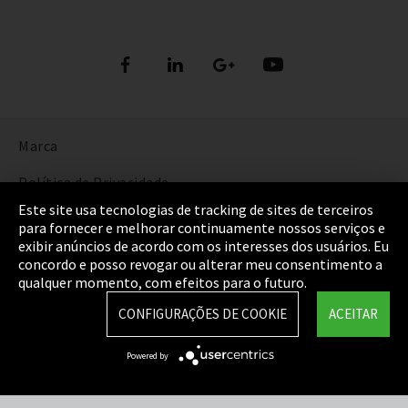
Marca
Política de Privacidade
Este site usa tecnologias de tracking de sites de terceiros
Cookie Settings
para fornecer e melhorar continuamente nossos serviços e
exibir anúncios de acordo com os interesses dos usuários. Eu
Termos e Condições
concordo e posso revogar ou alterar meu consentimento a
qualquer momento, com efeitos para o futuro.
Mapa do Site
CONFIGURAÇÕES DE COOKIE
ACEITAR
Integrity Line
Powered by
EmpCo diretivas