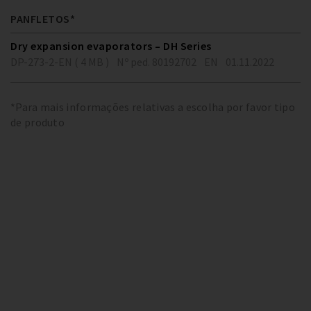
PANFLETOS*
Dry expansion evaporators – DH Series
DP-273-2-EN ( 4 MB )
Nº ped. 80192702
EN
01.11.2022
*Para mais informações relativas a escolha por favor tipo
de produto