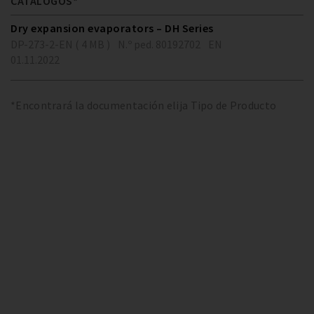
CATÁLOGOS*
Dry expansion evaporators – DH Series
DP-273-2-EN ( 4 MB )
N.º ped. 80192702
EN
01.11.2022
*Encontrará la documentación elija Tipo de Producto