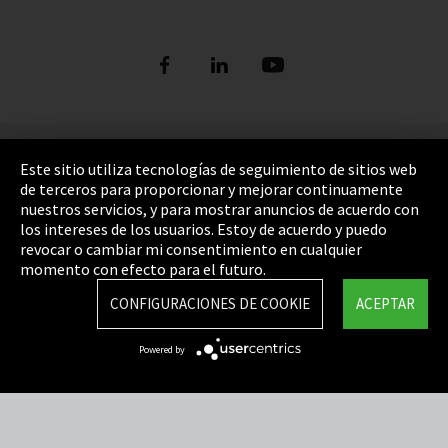
Pie de imprenta
Este sitio utiliza tecnologías de seguimiento de sitios web
de terceros para proporcionar y mejorar continuamente
Política de privacidad
nuestros servicios, y para mostrar anuncios de acuerdo con
los intereses de los usuarios. Estoy de acuerdo y puedo
Cookie Settings
revocar o cambiar mi consentimiento en cualquier
Términos y Condiciones
momento con efecto para el futuro.
Mapa del sitio
CONFIGURACIONES DE COOKIE
ACEPTAR
Integrity Line
Powered by
EmpCo directivas