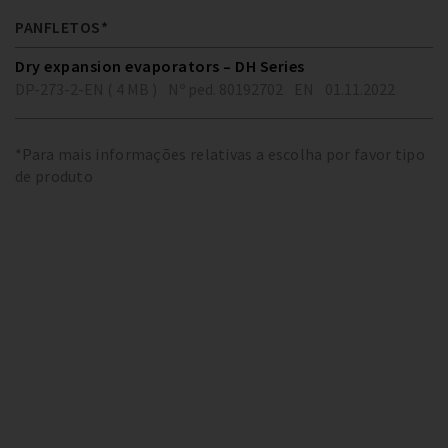
PANFLETOS*
Dry expansion evaporators – DH Series
DP-273-2-EN ( 4 MB )
Nº ped. 80192702
EN
01.11.2022
*Para mais informações relativas a escolha por favor tipo
de produto