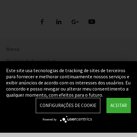
Marca
Política de Privacidade
Este site usa tecnologias de tracking de sites de terceiros
Cookie Settings
para fornecer e melhorar continuamente nossos serviços e
exibir anúncios de acordo com os interesses dos usuários. Eu
Termos e Condições
concordo e posso revogar ou alterar meu consentimento a
qualquer momento, com efeitos para o futuro.
Mapa do Site
CONFIGURAÇÕES DE COOKIE
ACEITAR
Integrity Line
Powered by
EmpCo diretivas