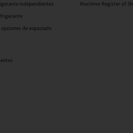
frigerante independientes
Maritime Register of Shi
frigerante
s opciones de espaciado
nentes