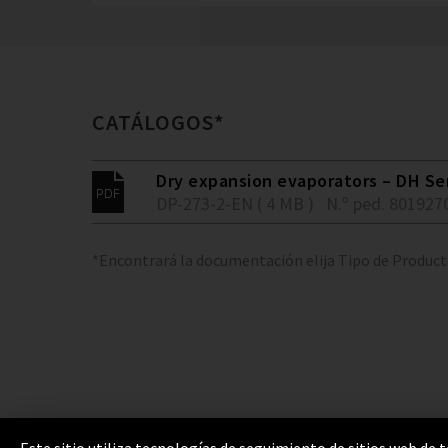
CATÁLOGOS*
Dry expansion evaporators – DH Se
DP-273-2-EN ( 4 MB )
N.º ped. 801927
*Encontrará la documentación elija Tipo de Produc
Este sitio utiliza tecnologías de seguimiento de sitios web de