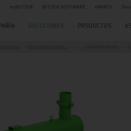
myBITZER
BITZER SOFTWARE
ePARTS
Doc
PAÑÍA
SOLUCIONES
PRODUCTOS
A
e procesos
Sistema de clima...
...
Capacidad de enf...
I..