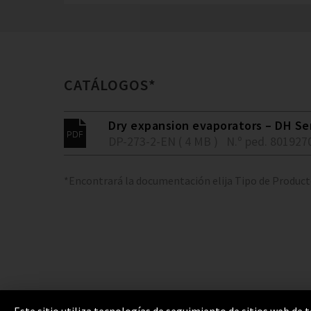
CATÁLOGOS*
Dry expansion evaporators – DH Se
DP-273-2-EN ( 4 MB )
N.º ped. 801927
*Encontrará la documentación elija Tipo de Produc
Este sitio utiliza tecnologías de seguimiento de sitios web de