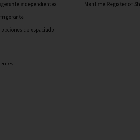
frigerante independientes
Maritime Register of Shi
frigerante
s opciones de espaciado
nentes