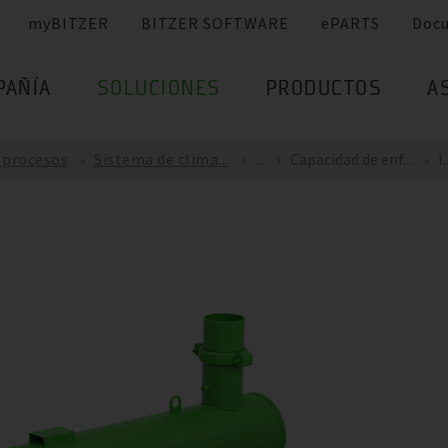
myBITZER
BITZER SOFTWARE
ePARTS
Doc
PAÑÍA
SOLUCIONES
PRODUCTOS
A
e procesos
Sistema de clima...
...
Capacidad de enf...
I..