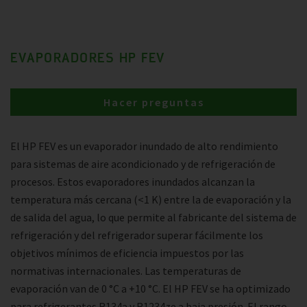
EVAPORADORES HP FEV
Hacer preguntas
El HP FEV es un evaporador inundado de alto rendimiento
para sistemas de aire acondicionado y de refrigeración de
procesos. Estos evaporadores inundados alcanzan la
temperatura más cercana (<1 K) entre la de evaporación y la
de salida del agua, lo que permite al fabricante del sistema de
refrigeración y del refrigerador superar fácilmente los
objetivos mínimos de eficiencia impuestos por las
normativas internacionales. Las temperaturas de
evaporación van de 0 °C a +10 °C. El HP FEV se ha optimizado
para refrigerantes R134a y R1234ze a baja presión. El rango