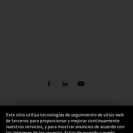
Pie de imprenta
Este sitio utiliza tecnologías de seguimiento de sitios web
de terceros para proporcionar y mejorar continuamente
Política de privacidad
nuestros servicios, y para mostrar anuncios de acuerdo con
los intereses de los usuarios. Estoy de acuerdo y puedo
Cookie Settings