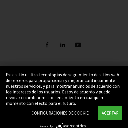
Pie de imprenta
Este sitio utiliza tecnologías de seguimiento de sitios web
de terceros para proporcionar y mejorar continuamente
Política de privacidad
nuestros servicios, y para mostrar anuncios de acuerdo con
los intereses de los usuarios. Estoy de acuerdo y puedo
Cookie Settings
revocar o cambiar mi consentimiento en cualquier
Términos y Condiciones
momento con efecto para el futuro.
Mapa del sitio
CONFIGURACIONES DE COOKIE
ACEPTAR
Integrity Line
Powered by