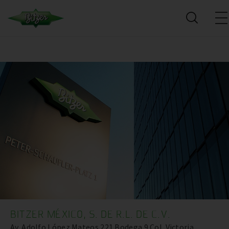
BITZER MÉXICO, S. DE R.L. DE C.V.
Av. Adolfo López Mateos 221 Bodega 9 Col. Victoria