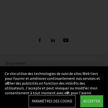
Empreinte
Politique de confidentialité
Ce site utilise des technologies de suivi de sites Web tiers
pour fournir et améliorer continuellement nos services et
Cookie Settings
afficher des publicités en fonction des intérêts des
utilisateurs. J'accepte et peut révoquer ou modifier mon
Termes et Conditions
consentement à tout moment avec effet pour l'avenir.
Plan du site
PARAMÈTRES DES COOKIE
ACCEPTER
Integrity Line