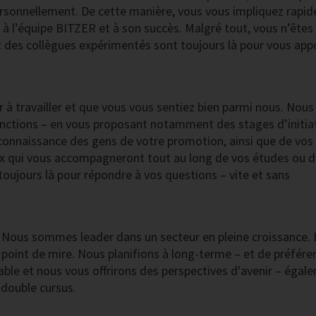
ersonnellement. De cette manière, vous vous impliquez rapi
t à l’équipe BITZER et à son succès. Malgré tout, vous n’êtes
 des collègues expérimentés sont toujours là pour vous app
ir à travailler et que vous vous sentiez bien parmi nous. Nous
 fonctions – en vous proposant notamment des stages d’initia
connaissance des gens de votre promotion, ainsi que de vos
ux qui vous accompagneront tout au long de vos études ou d
oujours là pour répondre à vos questions – vite et sans
r. Nous sommes leader dans un secteur en pleine croissance. 
e point de mire. Nous planifions à long-terme – et de préfére
ble et nous vous offrirons des perspectives d'avenir – égal
 double cursus.