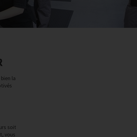
R
bien la
otivés
urs soit
t, vous