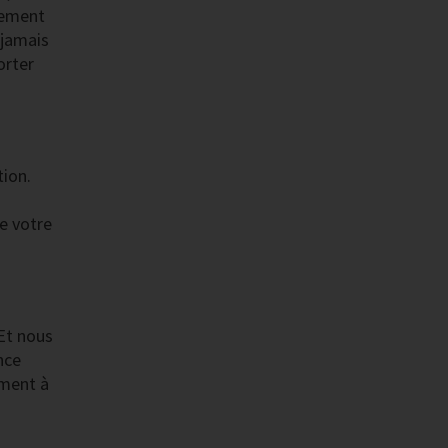
dement
 jamais
orter
tion.
e votre
Et nous
nce
ement à