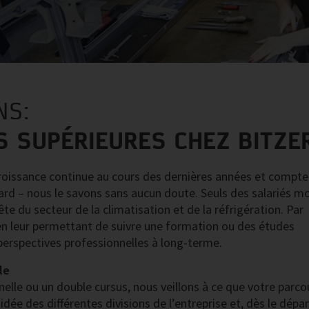
NS:
S SUPÉRIEURES CHEZ BITZE
roissance continue au cours des dernières années et compte 
asard – nous le savons sans aucun doute. Seuls des salariés m
e du secteur de la climatisation et de la réfrigération. Par
en leur permettant de suivre une formation ou des études
s perspectives professionnelles à long-terme.
le
lle ou un double cursus, nous veillons à ce que votre parco
idée des différentes divisions de l’entreprise et, dès le dépar