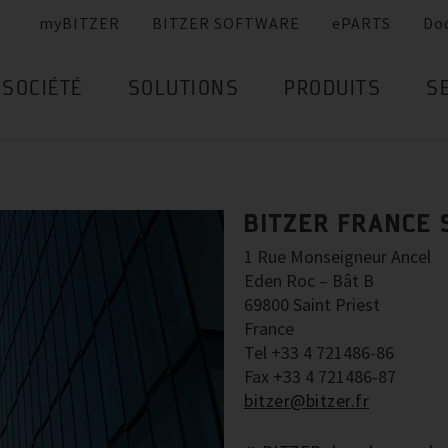
myBITZER
BITZER SOFTWARE
ePARTS
Do
SOCIÉTÉ
SOLUTIONS
PRODUITS
S
BITZER FRANCE S
1 Rue Monseigneur Ancel
Eden Roc – Bât B
69800 Saint Priest
France
Tel +33 4 721486-86
Fax +33 4 721486-87
bitzer@bitzer.fr