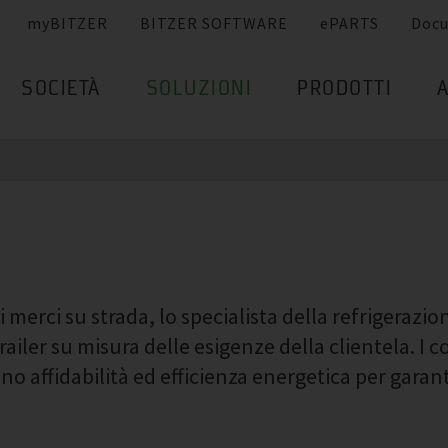
myBITZER
BITZER SOFTWARE
ePARTS
Doc
SOCIETÀ
SOLUZIONI
PRODOTTI
i merci su strada, lo specialista della refrigerazio
iler su misura delle esigenze della clientela. I 
 affidabilità ed efficienza energetica per garant