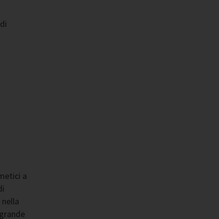
di
metici a
di
 nella
 grande