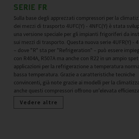
SERIE FR
Sulla base degli apprezzati compressori per la climati
dei mezzi di trasporto 4UFC(Y) - 4NFC(Y) è stata svilu
una versione speciale per gli impianti frigoriferi da ins
sui mezzi di trasporto. Questa nuova serie 4UFR(Y) - 
– dove "R" sta per "Refrigeration" – può essere impie
con R404A, R507A ma anche con R22 in un ampio spett
applicazioni per la refrigerazione a temperatura norma
bassa temperatura. Grazie a caratteristiche tecniche
convincenti, già note grazie ai modelli per la climatizz
anche questi compressori offrono un’elevata efficienz
Vedere altre