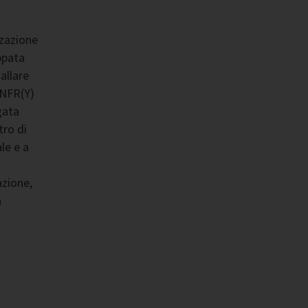
zzazione
ppata
tallare
4NFR(Y)
gata
ro di
le e a
azione,
a