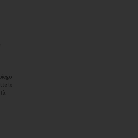
e
mpiego
tte le
tà.