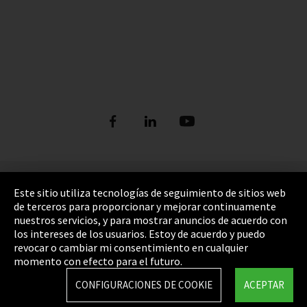
Pie de imprenta
Este sitio utiliza tecnologías de seguimiento de sitios web
de terceros para proporcionar y mejorar continuamente
Política de privacidad
nuestros servicios, y para mostrar anuncios de acuerdo con
los intereses de los usuarios. Estoy de acuerdo y puedo
Cookie Settings
revocar o cambiar mi consentimiento en cualquier
Términos y Condiciones
momento con efecto para el futuro.
Mapa del sitio
CONFIGURACIONES DE COOKIE
ACEPTAR
Integrity Line