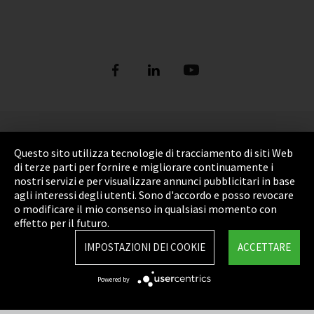
Informazione legale
Questo sito utilizza tecnologie di tracciamento di siti Web
Privacy Policy
di terze parti per fornire e migliorare continuamente i
nostri servizi e per visualizzare annunci pubblicitari in base
Cookie Settings
agli interessi degli utenti. Sono d'accordo e posso revocare
o modificare il mio consenso in qualsiasi momento con
Termini e Condizioni
effetto per il futuro.
Sitemap
IMPOSTAZIONI DEI COOKIE
ACCETTARE
Integrity Line
Powered by
EmpCo direttive