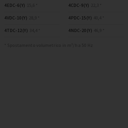
4EDC-6(Y)
15,6 *
4CDC-9(Y)
22,3 *
4VDC-10(Y)
28,9 *
4PDC-15(Y)
40,4 *
4TDC-12(Y)
34,4 *
4NDC-20(Y)
46,9 *
* Spostamento volumetrico in m³/h a 50 Hz