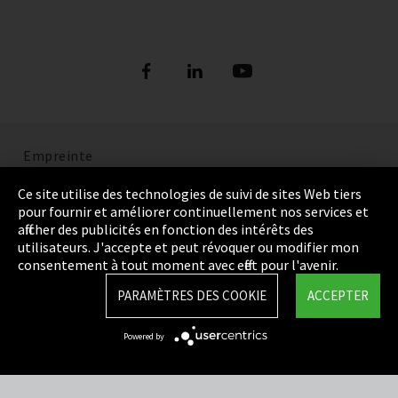
Empreinte
Politique de confidentialité
Ce site utilise des technologies de suivi de sites Web tiers
pour fournir et améliorer continuellement nos services et
Cookie Settings
afficher des publicités en fonction des intérêts des
utilisateurs. J'accepte et peut révoquer ou modifier mon
Termes et Conditions
consentement à tout moment avec effet pour l'avenir.
Plan du site
PARAMÈTRES DES COOKIE
ACCEPTER
Integrity Line
Powered by
EmpCo directives