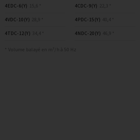
4EDC-6(Y)
15,6 *
4CDC-9(Y)
22,3 *
4VDC-10(Y)
28,9 *
4PDC-15(Y)
40,4 *
4TDC-12(Y)
34,4 *
4NDC-20(Y)
46,9 *
* Volume balayé en m³/h à 50 Hz