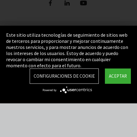
Pie de imprenta
Este sitio utiliza tecnologías de seguimiento de sitios web
de terceros para proporcionar y mejorar continuamente
Política de privacidad
nuestros servicios, y para mostrar anuncios de acuerdo con
los intereses de los usuarios. Estoy de acuerdo y puedo
Cookie Settings
revocar o cambiar mi consentimiento en cualquier
Términos y Condiciones
momento con efecto para el futuro.
Mapa del sitio
CONFIGURACIONES DE COOKIE
ACEPTAR
Integrity Line
Powered by
EmpCo directivas