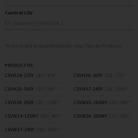
Control CSV
ST-160
de/en/fr
VERSIÓN
2
*Encontrará la documentación elija Tipo de Producto
PRODUCTOS
CSVH24-125Y
110 / 464 *
CSVH26-200Y
110 / 725 *
CSVH25-160Y
110 / 580 *
CSVH37-240Y
226 / 1000 *
CSVH38-290Y
226 / 1206 *
CSVW25-160MY
110 / 580 *
CSVW24-125MY
110 / 464 *
CSVW26-200MY
110 / 725 *
CSVW37-240Y
226 / 1000 *