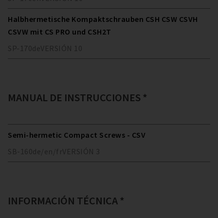
Halbhermetische Kompaktschrauben CSH CSW CSVH
CSVW mit CS PRO und CSH2T
SP-170
de
VERSIÓN
10
MANUAL DE INSTRUCCIONES *
Semi-hermetic Compact Screws - CSV
SB-160
de/en/fr
VERSIÓN
3
INFORMACIÓN TÉCNICA *