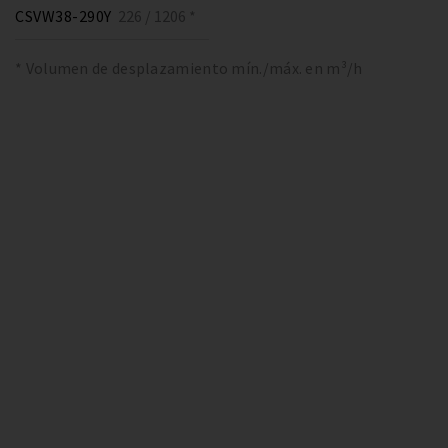
CSVW38-290Y
226 / 1206 *
* Volumen de desplazamiento mín./máx. en m³/h