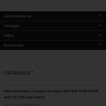
Características
Ventajas
Vídeo
Accesorios
CATÁLOGOS *
Semi-hermetic Compact Screws CSH CSW CSVH CSVW
with CS PRO and CSH2T
SP-170
en
VERSIÓN
10