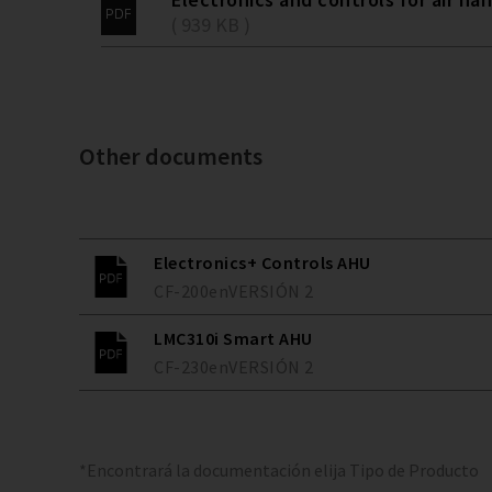
( 939 KB )
Other documents
Electronics+ Controls AHU
CF-200
en
VERSIÓN
2
LMC310i Smart AHU
CF-230
en
VERSIÓN
2
*Encontrará la documentación elija Tipo de Producto