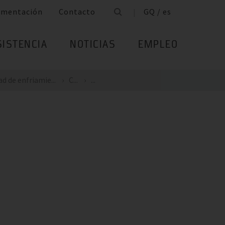
umentación
Contacto
GQ / es
SISTENCIA
NOTICIAS
EMPLEO
d de enfriamie...
C...
...