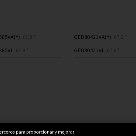
385VA(Y)
61,8 *
GED80421VA(Y)
67,6 *
385VL
61,8 *
GED80421VL
67,6 *
 terceros para proporcionar y mejorar