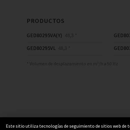
PRODUCTOS
GED80295VA(Y)
48,3 *
GED80
GED80295VL
48,3 *
GED80
* Volumen de desplazamiento en m³/h a 50 Hz
Este sitio utiliza tecnologías de seguimiento de sitios web de