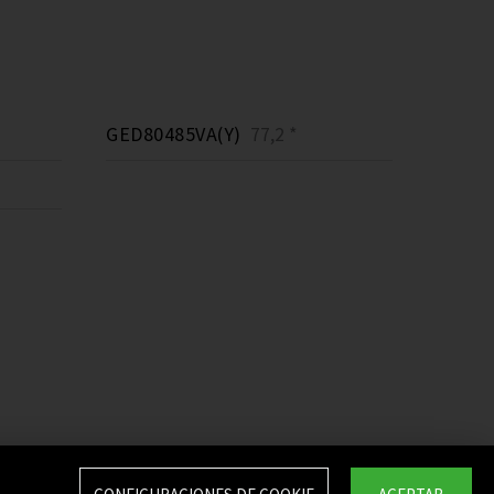
GED80485VA(Y)
77,2 *