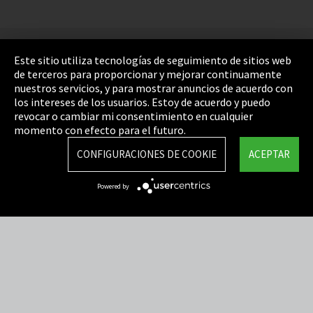
Pie de imprenta
Este sitio utiliza tecnologías de seguimiento de sitios web
de terceros para proporcionar y mejorar continuamente
Política de privacidad
nuestros servicios, y para mostrar anuncios de acuerdo con
los intereses de los usuarios. Estoy de acuerdo y puedo
Cookie Settings
revocar o cambiar mi consentimiento en cualquier
Términos y Condiciones
momento con efecto para el futuro.
Mapa del sitio
CONFIGURACIONES DE COOKIE
ACEPTAR
Integrity Line
Powered by
EmpCo directivas