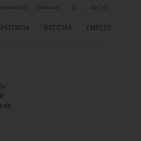
umentación
Contacto
GD / es
SISTENCIA
NOTICIAS
EMPLEO
ión
ER
s de