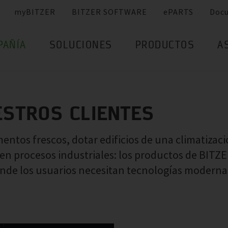
myBITZER
BITZER SOFTWARE
ePARTS
Doc
PAÑÍA
SOLUCIONES
PRODUCTOS
A
ESTROS CLIENTES
mentos frescos, dotar edificios de una climatizac
n en procesos industriales: los productos de BITZ
onde los usuarios necesitan tecnologías moderna