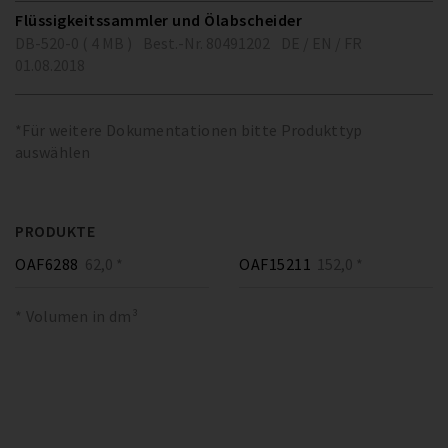
Flüssigkeitssammler und Ölabscheider
DB-520-0 ( 4 MB )
Best.-Nr. 80491202
DE / EN / FR
01.08.2018
*Für weitere Dokumentationen bitte Produkttyp
auswählen
PRODUKTE
OAF6288
62,0 *
OAF15211
152,0 *
* Volumen in dm³