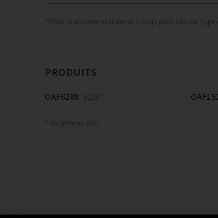
*Pour la documentation se il vous plaît choisir Type
PRODUITS
OAF6288
62,0 *
OAF15
* Volume en dm³