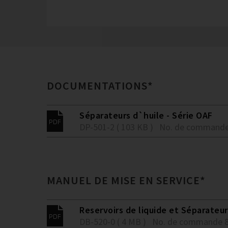
DOCUMENTATIONS*
Séparateurs d`huile - Série OAF
DP-501-2 ( 103 KB )
No. de commande
MANUEL DE MISE EN SERVICE*
Reservoirs de liquide et Séparateur
DB-520-0 ( 4 MB )
No. de commande 