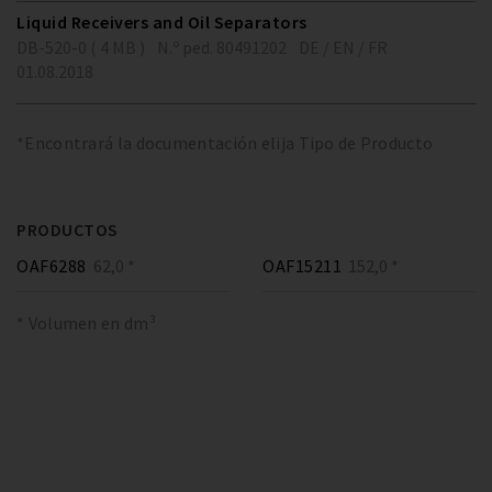
Liquid Receivers and Oil Separators
DB-520-0 ( 4 MB )
N.º ped. 80491202
DE / EN / FR
01.08.2018
*Encontrará la documentación elija Tipo de Producto
PRODUCTOS
OAF6288
62,0 *
OAF15211
152,0 *
* Volumen en dm³