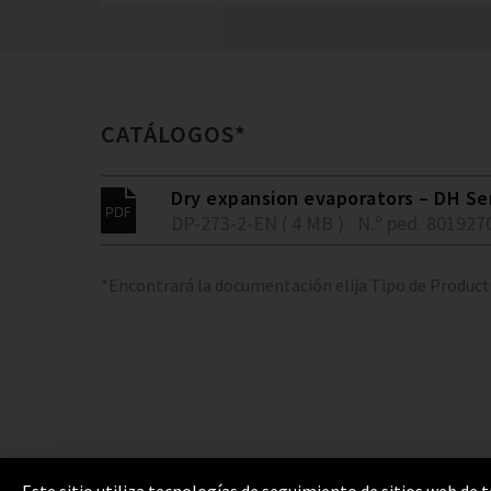
CATÁLOGOS*
Dry expansion evaporators – DH Se
DP-273-2-EN ( 4 MB )
N.º ped. 801927
*Encontrará la documentación elija Tipo de Produc
Este sitio utiliza tecnologías de seguimiento de sitios web de