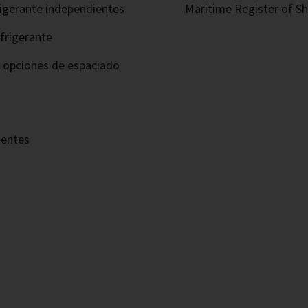
frigerante independientes
Maritime Register of Shi
frigerante
s opciones de espaciado
nentes