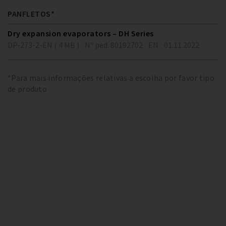
PANFLETOS*
Dry expansion evaporators – DH Series
DP-273-2-EN ( 4 MB )
Nº ped. 80192702
EN
01.11.2022
*Para mais informações relativas a escolha por favor tipo
de produto