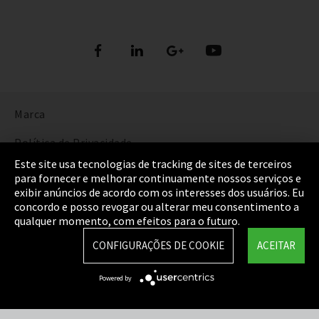
Marca
Política de Privacidade
Este site usa tecnologias de tracking de sites de terceiros
Cookie Settings
para fornecer e melhorar continuamente nossos serviços e
exibir anúncios de acordo com os interesses dos usuários. Eu
Termos e Condições
concordo e posso revogar ou alterar meu consentimento a
qualquer momento, com efeitos para o futuro.
Mapa do Site
CONFIGURAÇÕES DE COOKIE
ACEITAR
Integrity Line
Powered by
EmpCo diretivas