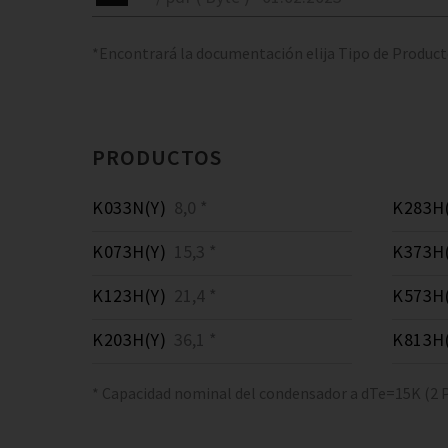
*Encontrará la documentación elija Tipo de Produc
PRODUCTOS
K033N(Y)
8,0 *
K283H(
K073H(Y)
15,3 *
K373H(
K123H(Y)
21,4 *
K573H(
K203H(Y)
36,1 *
K813H(
* Capacidad nominal del condensador a dTe=15K (2 P