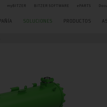
myBITZER
BITZER SOFTWARE
ePARTS
Doc
PAÑÍA
SOLUCIONES
PRODUCTOS
A
..