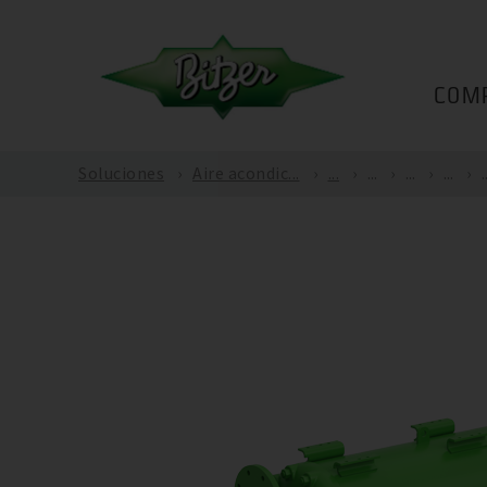
COM
Soluciones
Aire acondic...
...
...
...
...
.