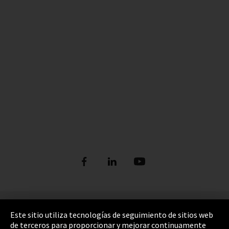
Pie de imprenta
Este sitio utiliza tecnologías de seguimiento de sitios web
de terceros para proporcionar y mejorar continuamente
Política de privacidad