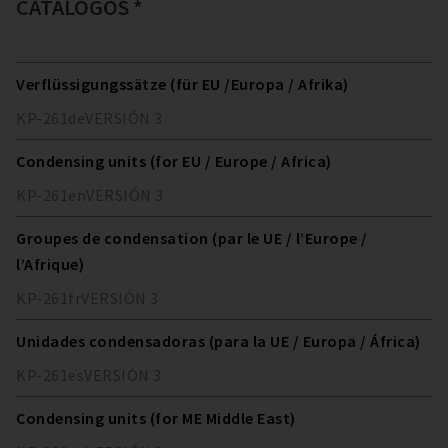
CATÁLOGOS *
Verflüssigungssätze (für EU /Europa / Afrika)
KP-261
de
VERSIÓN
3
Condensing units (for EU / Europe / Africa)
KP-261
en
VERSIÓN
3
Groupes de condensation (par le UE / l’Europe /
l’Afrique)
KP-261
fr
VERSIÓN
3
Unidades condensadoras (para la UE / Europa / África)
KP-261
es
VERSIÓN
3
Condensing units (for ME Middle East)