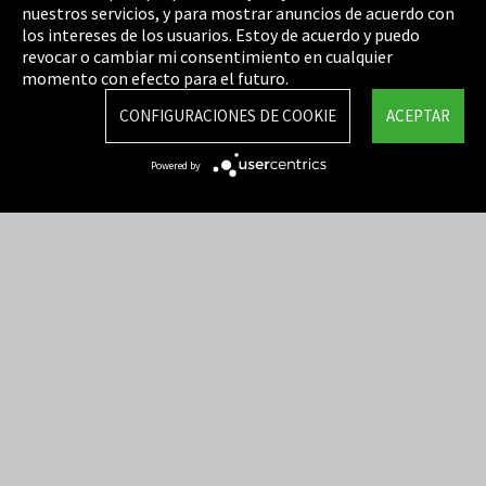
nuestros servicios, y para mostrar anuncios de acuerdo con
los intereses de los usuarios. Estoy de acuerdo y puedo
Cookie Settings
revocar o cambiar mi consentimiento en cualquier
Términos y Condiciones
momento con efecto para el futuro.
Mapa del sitio
CONFIGURACIONES DE COOKIE
ACEPTAR
Integrity Line
Powered by
EmpCo directivas