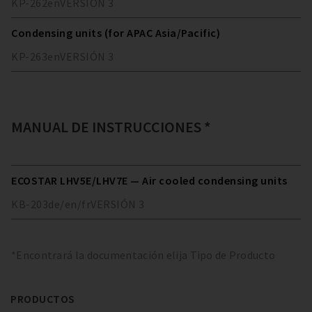
KP-262
en
VERSIÓN
3
Condensing units (for APAC Asia/Pacific)
KP-263
en
VERSIÓN
3
MANUAL DE INSTRUCCIONES *
ECOSTAR LHV5E/LHV7E — Air cooled condensing units
KB-203
de/en/fr
VERSIÓN
3
*Encontrará la documentación elija Tipo de Producto
PRODUCTOS