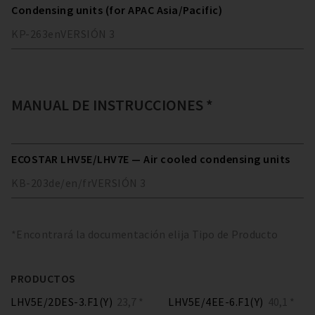
Condensing units (for APAC Asia/Pacific)
KP-263
en
VERSIÓN
3
MANUAL DE INSTRUCCIONES *
ECOSTAR LHV5E/LHV7E — Air cooled condensing units
KB-203
de/en/fr
VERSIÓN
3
*Encontrará la documentación elija Tipo de Producto
PRODUCTOS
LHV5E/2DES-3.F1(Y)
23,7 *
LHV5E/4EE-6.F1(Y)
40,1 *