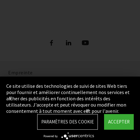
Empreinte
Politique de confidentialité
Ce site utilise des technologies de suivi de sites Web tiers
pour fournir et améliorer continuellement nos services et
Cookie Settings
afficher des publicités en fonction des intérêts des
utilisateurs. J'accepte et peut révoquer ou modifier mon
Termes et Conditions
consentement à tout moment avec effet pour l'avenir.
Plan du site
PARAMÈTRES DES COOKIE
ACCEPTER
Integrity Line
Powered by