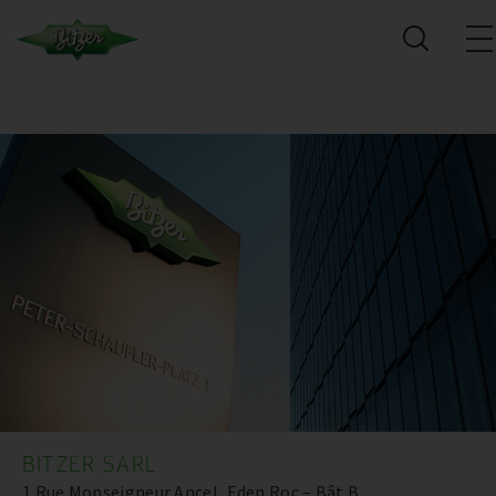
BITZER SARL
1 Rue Monseigneur Ancel, Eden Roc – Bât B