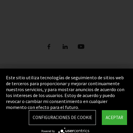
Pie de imprenta
Este sitio utiliza tecnologías de seguimiento de sitios web
de terceros para proporcionar y mejorar continuamente
Política de privacidad
nuestros servicios, y para mostrar anuncios de acuerdo con
los intereses de los usuarios. Estoy de acuerdo y puedo
Cookie Settings
revocar o cambiar mi consentimiento en cualquier
Términos y Condiciones
momento con efecto para el futuro.
Mapa del sitio
CONFIGURACIONES DE COOKIE
ACEPTAR
Integrity Line
Powered by