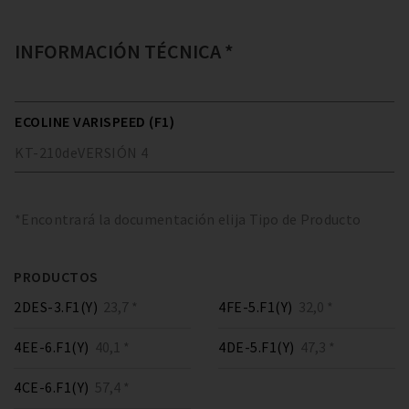
INFORMACIÓN TÉCNICA *
ECOLINE VARISPEED (F1)
KT-210
de
VERSIÓN
4
*Encontrará la documentación elija Tipo de Producto
PRODUCTOS
2DES-3.F1(Y)
23,7 *
4FE-5.F1(Y)
32,0 *
4EE-6.F1(Y)
40,1 *
4DE-5.F1(Y)
47,3 *
4CE-6.F1(Y)
57,4 *