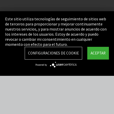
Pie de imprenta
Este sitio utiliza tecnologías de seguimiento de sitios web
de terceros para proporcionar y mejorar continuamente
Política de privacidad
nuestros servicios, y para mostrar anuncios de acuerdo con
los intereses de los usuarios. Estoy de acuerdo y puedo
Cookie Settings
revocar o cambiar mi consentimiento en cualquier
Términos y Condiciones
momento con efecto para el futuro.
Mapa del sitio
CONFIGURACIONES DE COOKIE
ACEPTAR
Integrity Line
Powered by
EmpCo directivas