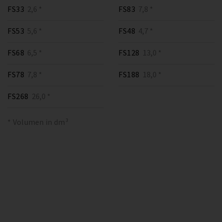
FS33
2,6 *
FS83
7,8 *
FS53
5,6 *
FS48
4,7 *
FS68
6,5 *
FS128
13,0 *
FS78
7,8 *
FS188
18,0 *
FS268
26,0 *
* Volumen in dm³