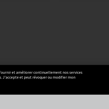
r fournir et améliorer continuellement nos services
eurs. J'accepte et peut révoquer ou modifier mon
ie Settings
Termes et Conditions
Plan du site