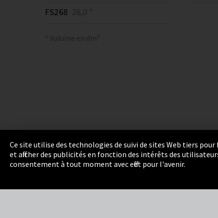
FS268
26,0 *
* Volume en dm³
Ce site utilise des technologies de suivi de sites Web tiers pou
et afficher des publicités en fonction des intérêts des utilisat
Empreinte
Politique de confidentialité
Cook
consentement à tout moment avec effet pour l'avenir.
Integrity Line
EmpCo directives