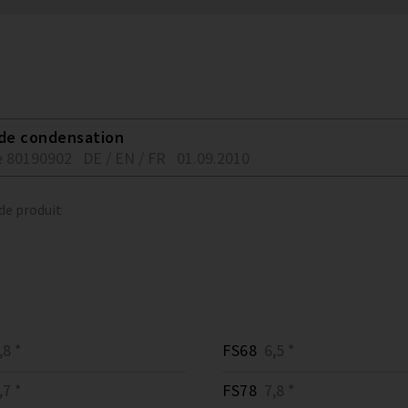
 de condensation
 80190902
DE / EN / FR
01.09.2010
 de produit
8 *
FS68
6,5 *
7 *
FS78
7,8 *