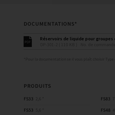
DOCUMENTATIONS*
Réservoirs de liquide pour groupes
DP-301-2 ( 110 KB )
No. de commande
*Pour la documentation se il vous plaît choisir Type
PRODUITS
FS33
2,6 *
FS83
7,
FS53
5,6 *
FS48
4,